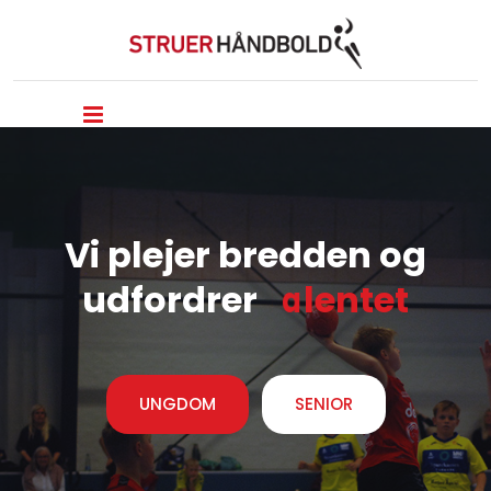
Vi plejer bredden og
udfordrer
t
a
l
e
n
t
e
t
UNGDOM
SENIOR